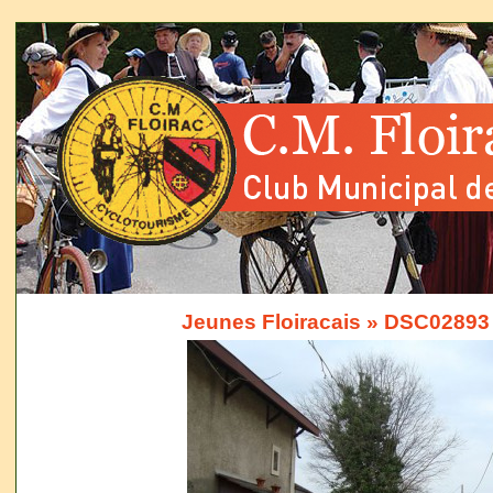
Jeunes Floiracais
» DSC02893