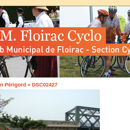
n Périgord
» DSC02427