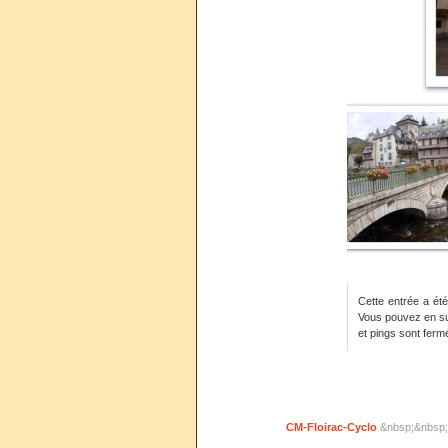
Cette entrée a été
Vous pouvez en sui
et pings sont ferm
CM-Floirac-Cyclo
&nbsp;&nbsp;