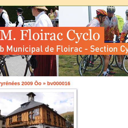
Pyrénées 2009 Ôo
» bv000016