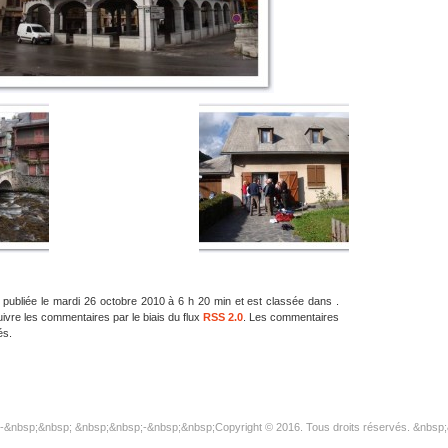
 publiée le mardi 26 octobre 2010 à 6 h 20 min et est classée dans .
vre les commentaires par le biais du flux
RSS 2.0
. Les commentaires
és.
-&nbsp;&nbsp; &nbsp;&nbsp;-&nbsp;&nbsp;Copyright © 2016. Tous droits réservés. &nbsp