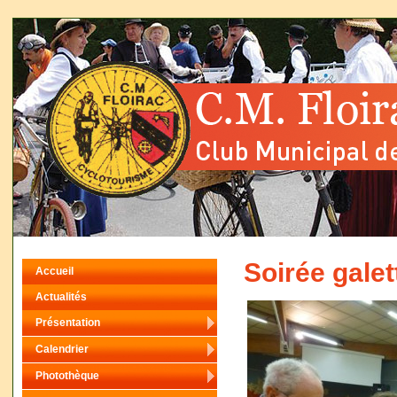
Soirée gale
Accueil
Actualités
Présentation
Calendrier
Photothèque