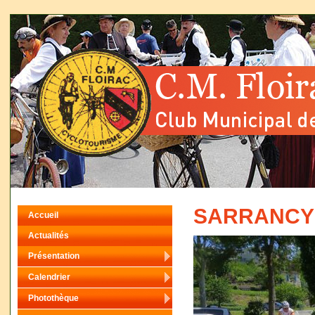
SARRANCYCL
Accueil
Actualités
Présentation
Calendrier
Photothèque