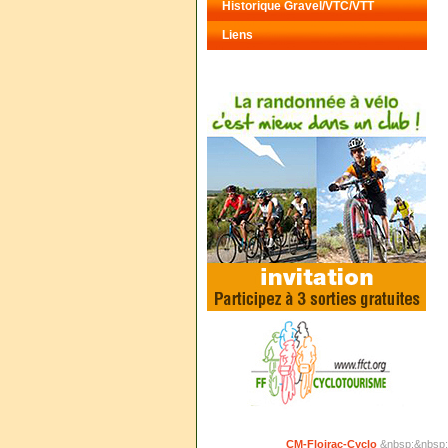
Historique Gravel/VTC/VTT
Liens
CM-Floirac-Cyclo
&nbsp;&nbsp;