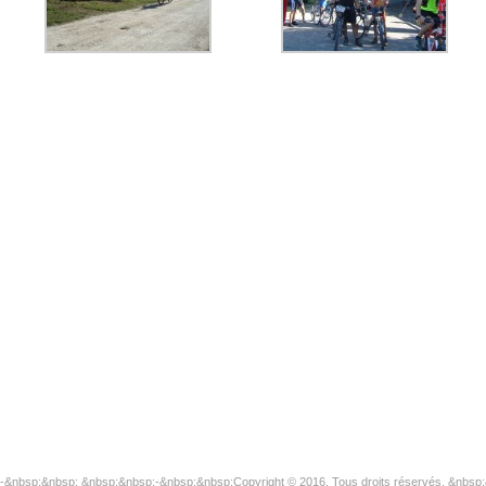
-&nbsp;&nbsp; &nbsp;&nbsp;-&nbsp;&nbsp;Copyright © 2016. Tous droits réservés. &nbsp